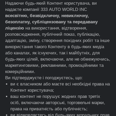
Надаючи будь-який Контент користувача, ви
надаєте компанії 333 AUTO WORLD INC
всесвітню, безвідкличну, невиключну,
безоплатну, субліцензовану та передавану
ліцензію
на використання, відтворення,
розповсюдження, публічний показ, публікацію,
адаптацію, зміну, створення похідних робіт та інше
використання такого Контенту в будь-яких медіа
або каналах, як існуючих, так і майбутніх, для
будь-яких цілей, включаючи, але не обмежуючись,
маркетинговими, рекламними, промоційними та
комерційними.
Ви підтверджуєте і погоджуєтесь, що:
ви є власником або маєте всі необхідні права на
Контент користувача;
ваш контент не порушує жодних прав третіх
осіб, включаючи авторські, торговельні марки,
права на приватність або публічність;
ви відмовляєтесь від будь-яких моральних прав